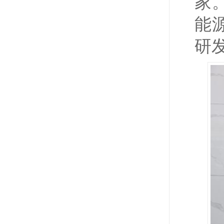
家
能
研