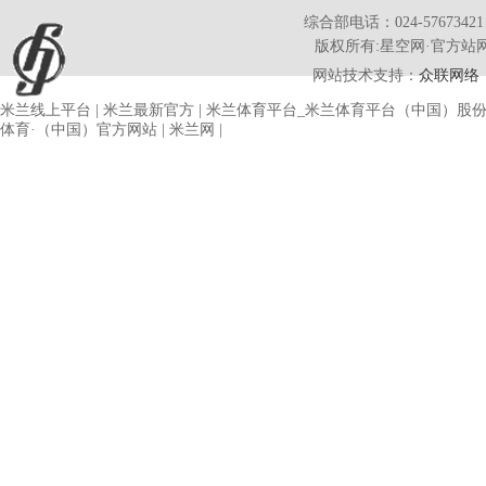
综合部电话：024-57673421 
版权所有:星空网·官方
网站技术支持：
众联网络
米兰线上平台
|
米兰最新官方
|
米兰体育平台_米兰体育平台（中国）股
体育·（中国）官方网站
|
米兰网
|