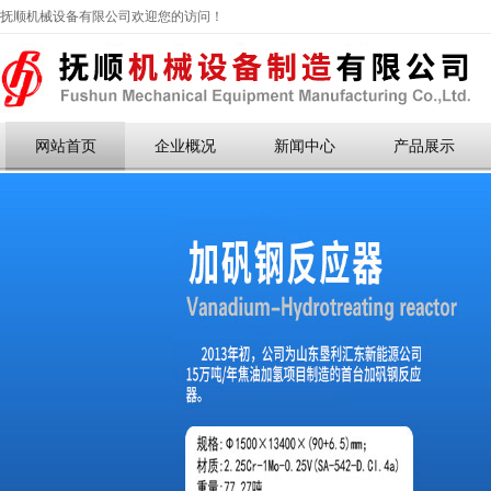
抚顺机械设备有限公司欢迎您的访问！
网站首页
企业概况
新闻中心
产品展示