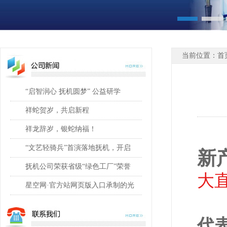
当前位置：首页
“启智润心 抚机圆梦” 公益研学
祥蛇贺岁，共启新程
祥龙辞岁，银蛇纳福！
“文艺轻骑兵”首演落地抚机，开启
新
抚机公司荣获省级“绿色工厂”荣誉
大
星空网·官方站网页版入口承制的光
代