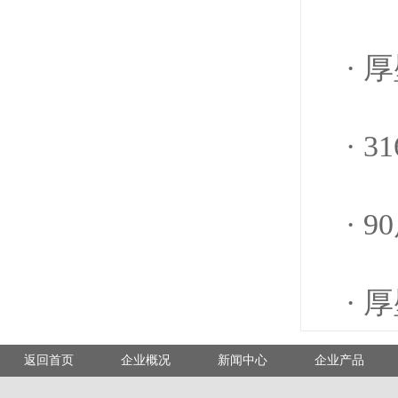
·
· 
· 
·
返回首页
企业概况
新闻中心
企业产品